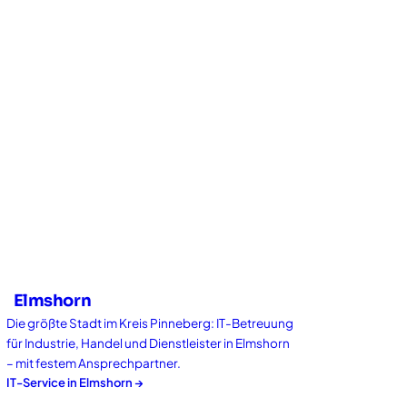
Elmshorn
Die größte Stadt im Kreis Pinneberg: IT-Betreuung
für Industrie, Handel und Dienstleister in Elmshorn
– mit festem Ansprechpartner.
IT-Service in
Elmshorn
→