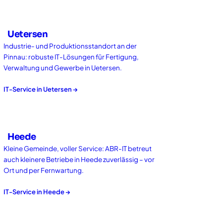
Uetersen
Industrie- und Produktionsstandort an der
Pinnau: robuste IT-Lösungen für Fertigung,
Verwaltung und Gewerbe in Uetersen.
IT-Service in
Uetersen
→
Heede
Kleine Gemeinde, voller Service: ABR-IT betreut
auch kleinere Betriebe in Heede zuverlässig – vor
Ort und per Fernwartung.
IT-Service in
Heede
→