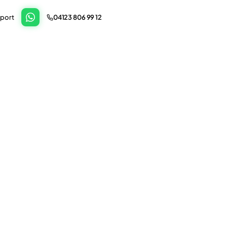
port
04123 806 99 12
Termin anfragen