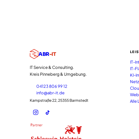
LEI
ABR
-IT
IT-In
IT Service & Consulting.
IT-F
Kreis Pinneberg & Umgebung.
KI-I
Netz
04123 806 99 12
Clou
info@abr-it.de
Web
Kampstraße 22, 25355 Barmstedt
Alle