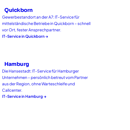
Quickborn
Gewerbestandort an der A7: IT-Service für
mittelständische Betriebe in Quickborn – schnell
vor Ort, fester Ansprechpartner.
IT-Service in
Quickborn
→
Hamburg
Die Hansestadt: IT-Service für Hamburger
Unternehmen – persönlich betreut vom Partner
aus der Region, ohne Warteschleife und
Callcenter.
IT-Service in
Hamburg
→