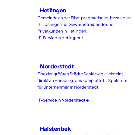
Hetlingen
Gemeinde an der Elbe: pragmatische, bezahlbare
IT-Lösungen für Gewerbetreibende und
Privatkunden in Hetlingen.
IT-Service in
Hetlingen
→
Norderstedt
Eine der größten Städte Schleswig-Holsteins,
direkt an Hamburg: das komplette IT-Spektrum
für Unternehmen in Norderstedt.
IT-Service in
Norderstedt
→
Halstenbek