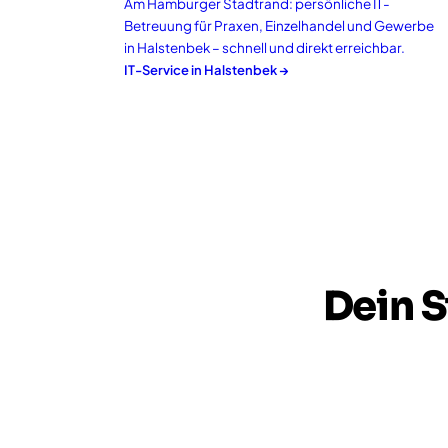
Am Hamburger Stadtrand: persönliche IT-
Betreuung für Praxen, Einzelhandel und Gewerbe
in Halstenbek – schnell und direkt erreichbar.
IT-Service in
Halstenbek
→
Dein S