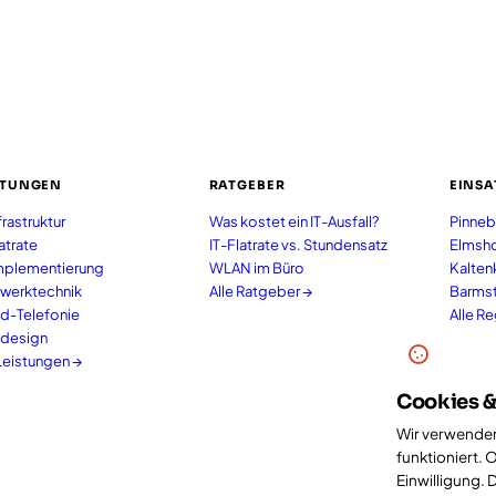
STUNGEN
RATGEBER
EINSA
frastruktur
Was kostet ein IT-Ausfall?
Pinneb
latrate
IT-Flatrate vs. Stundensatz
Elmsh
mplementierung
WLAN im Büro
Kalten
werktechnik
Alle Ratgeber →
Barms
d-Telefonie
Alle R
design
 Leistungen →
Cookies &
Wir verwenden
funktioniert. 
Einwilligung. 