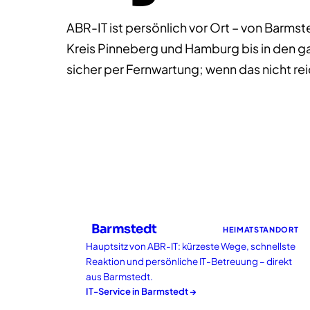
ABR-IT ist persönlich vor Ort – von Barm
Kreis Pinneberg und Hamburg bis in den ga
sicher per Fernwartung; wenn das nicht reich
Barmstedt
HEIMATSTANDORT
Hauptsitz von ABR-IT: kürzeste Wege, schnellste
Reaktion und persönliche IT-Betreuung – direkt
aus Barmstedt.
IT-Service in
Barmstedt
→