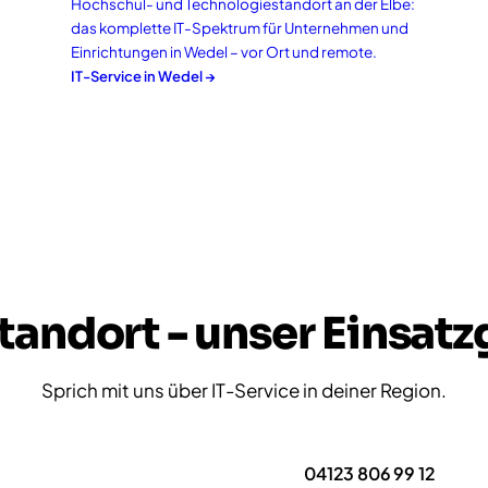
Hochschul- und Technologiestandort an der Elbe:
das komplette IT-Spektrum für Unternehmen und
Einrichtungen in Wedel – vor Ort und remote.
IT-Service in
Wedel
→
tandort - unser Einsatz
Sprich mit uns über IT-Service in deiner Region.
Erstgespräch anfragen
04123 806 99 12