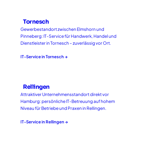
Tornesch
Gewerbestandort zwischen Elmshorn und
Pinneberg: IT-Service für Handwerk, Handel und
Dienstleister in Tornesch – zuverlässig vor Ort.
IT-Service in
Tornesch
→
Rellingen
Attraktiver Unternehmensstandort direkt vor
Hamburg: persönliche IT-Betreuung auf hohem
Niveau für Betriebe und Praxen in Rellingen.
IT-Service in
Rellingen
→