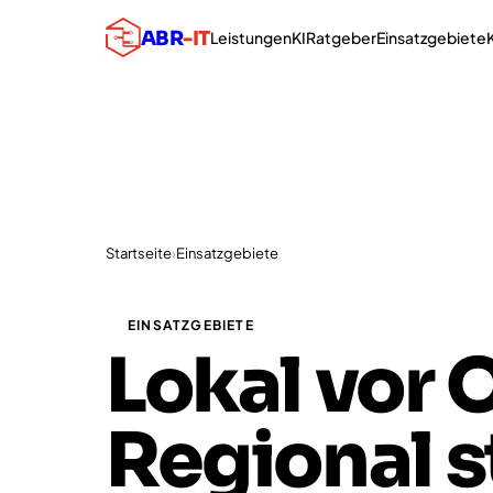
ABR
-IT
Leistungen
KI
Ratgeber
Einsatzgebiete
Startseite
›
Einsatzgebiete
EINSATZGEBIETE
Lokal vor O
Regional s