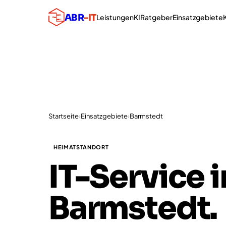
ABR
-IT
Leistungen
KI
Ratgeber
Einsatzgebiete
Startseite
›
Einsatzgebiete
›
Barmstedt
HEIMATSTANDORT
IT-Service i
Barmstedt.