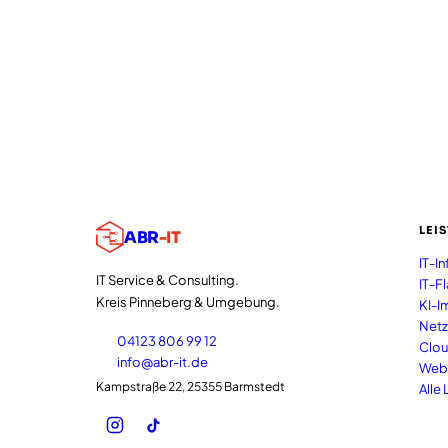
LEI
ABR
-IT
IT-In
IT Service & Consulting.
IT-F
Kreis Pinneberg & Umgebung.
KI-I
Netz
04123 806 99 12
Clou
info@abr-it.de
Web
Kampstraße 22, 25355 Barmstedt
Alle