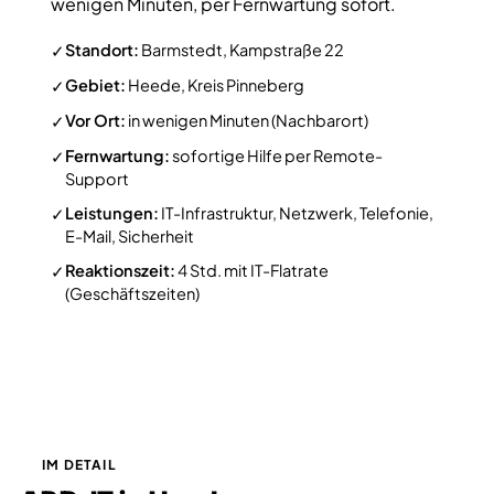
wenigen Minuten, per Fernwartung sofort.
Standort:
Barmstedt, Kampstraße 22
✓
Gebiet:
Heede, Kreis Pinneberg
✓
Vor Ort:
in wenigen Minuten (Nachbarort)
✓
Fernwartung:
sofortige Hilfe per Remote-
✓
Support
Leistungen:
IT-Infrastruktur, Netzwerk, Telefonie,
✓
E-Mail, Sicherheit
Reaktionszeit:
4 Std. mit IT-Flatrate
✓
(Geschäftszeiten)
IM DETAIL