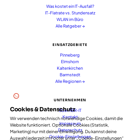
Was kostet ein IT-Ausfall?
IT-Flatrate vs. Stundensatz
WLAN im Büro
Alle Ratgeber →
EINSATZGEBIETE
Pinneberg
Elmshorn
Kaltenkirchen
Barmstedt
Alle Regionen →
UNTERNEHMEN
Cookies & Datenschutz
Über ABR-IT
Kontakt
Wir verwenden technisch notwendige Cookies, damit die
Impressum
Website funktioniert. Optionale Cookies (Statistik,
Datenschutz
Marketing) nur mit deiner Einwilligung. Du kannst deine
Cookie-Einstellungen
Auswahl jederzeit im Footer unter „Cookie-Einstellungen“