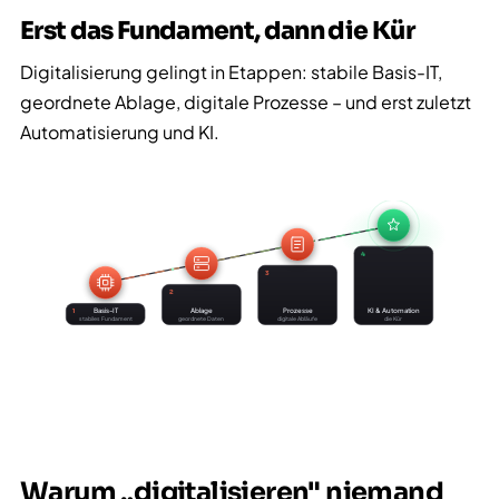
Erst das Fundament, dann die Kür
Digitalisierung gelingt in Etappen: stabile Basis-IT,
geordnete Ablage, digitale Prozesse – und erst zuletzt
Automatisierung und KI.
4
3
2
Basis-IT
Ablage
Prozesse
KI & Automation
1
stabiles Fundament
geordnete Daten
digitale Abläufe
die Kür
Warum „digitalisieren" niemand