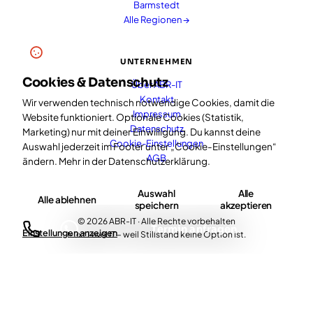
Barmstedt
Alle Regionen →
UNTERNEHMEN
Cookies & Datenschutz
Über ABR-IT
Kontakt
Wir verwenden technisch notwendige Cookies, damit die
Impressum
Website funktioniert. Optionale Cookies (Statistik,
Datenschutz
Marketing) nur mit deiner Einwilligung. Du kannst deine
Cookie-Einstellungen
Auswahl jederzeit im Footer unter „Cookie-Einstellungen“
AGB
ändern. Mehr in der
Datenschutzerklärung
.
Auswahl
Alle
Alle ablehnen
speichern
akzeptieren
© 2026 ABR-IT · Alle Rechte vorbehalten
Termin anfragen
Einstellungen anzeigen
Next Level IT – weil Stillstand keine Option ist.